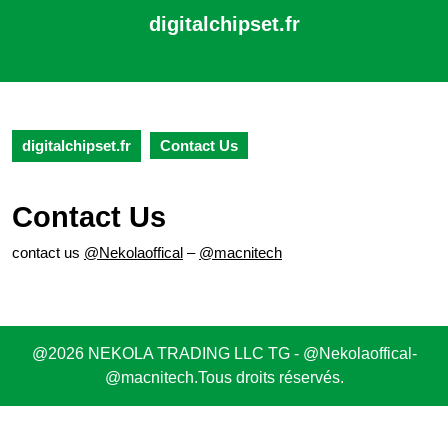
Skip
digitalchipset.fr
to
content
Open
Skip
Button
to
content
digitalchipset.fr
Contact Us
Contact Us
contact us
@Nekolaoffical
–
@macnitech
@2026 NEKOLA TRADING LLC TG - @Nekolaoffical-
@macnitech.Tous droits réservés.