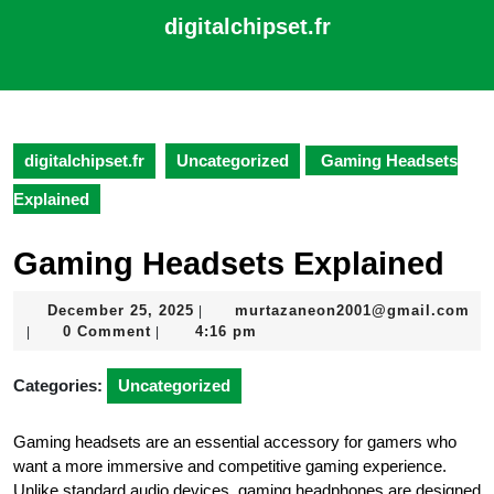
Skip
digitalchipset.fr
to
content
Open
Skip
Button
to
content
digitalchipset.fr
Uncategorized
Gaming Headsets
Explained
Gaming Headsets Explained
December
December 25, 2025
murtazaneon2001@gmail.com
|
murtazaneon2001@gmail.com
25,
0 Comment
4:16 pm
|
|
2025
Categories:
Uncategorized
Gaming headsets are an essential accessory for gamers who
want a more immersive and competitive gaming experience.
Unlike standard audio devices, gaming headphones are designed